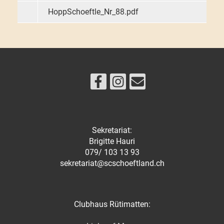
HoppSchoeftle_Nr_88.pdf
Sekretariat:
Brigitte Hauri
079/ 103 13 93
sekretariat@scschoeftland.ch
Clubhaus Rütimatten: