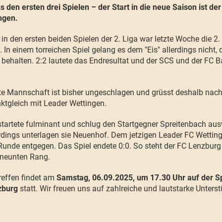
 den ersten drei Spielen – der Start in die neue Saison ist der
ngen.
in den ersten beiden Spielen der 2. Liga war letzte Woche die 
In einem torreichen Spiel gelang es dem "Eis" allerdings nicht, 
 behalten. 2:2 lautete das Endresultat und der SCS und der FC Ba
ste Mannschaft ist bisher ungeschlagen und grüsst deshalb nac
nktgleich mit Leader Wettingen.
tartete fulminant und schlug den Startgegner Spreitenbach ausw
erdings unterlagen sie Neuenhof. Dem jetzigen Leader FC Wetting
unde entgegen. Das Spiel endete 0:0. So steht der FC Lenzburg 
 neunten Rang.
reffen findet am
Samstag, 06.09.2025, um 17.30 Uhr auf der S
nzburg
statt. Wir freuen uns auf zahlreiche und lautstarke Unters