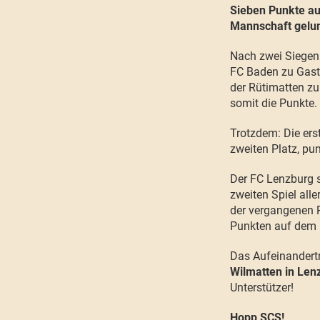
Sieben Punkte aus
Mannschaft gelu
Nach zwei Siegen 
FC Baden zu Gast. 
der Rütimatten zu
somit die Punkte.
Trotzdem: Die er
zweiten Platz, pu
Der FC Lenzburg s
zweiten Spiel all
der vergangenen R
Punkten auf dem
Das Aufeinandert
Wilmatten in Le
Unterstützer!
Hopp SCS!