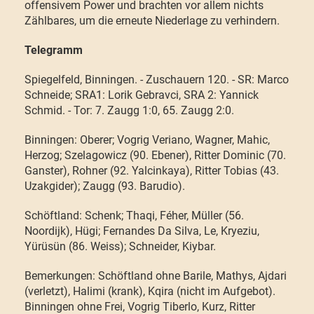
offensivem Power und brachten vor allem nichts
Zählbares, um die erneute Niederlage zu verhindern.
Telegramm
Spiegelfeld, Binningen. - Zuschauern 120. - SR: Marco
Schneide; SRA1: Lorik Gebravci, SRA 2: Yannick
Schmid. - Tor: 7. Zaugg 1:0, 65. Zaugg 2:0.
Binningen: Oberer; Vogrig Veriano, Wagner, Mahic,
Herzog; Szelagowicz (90. Ebener), Ritter Dominic (70.
Ganster), Rohner (92. Yalcinkaya), Ritter Tobias (43.
Uzakgider); Zaugg (93. Barudio).
Schöftland: Schenk; Thaqi, Féher, Müller (56.
Noordijk), Hügi; Fernandes Da Silva, Le, Kryeziu,
Yürüsün (86. Weiss); Schneider, Kiybar.
Bemerkungen: Schöftland ohne Barile, Mathys, Ajdari
(verletzt), Halimi (krank), Kqira (nicht im Aufgebot).
Binningen ohne Frei, Vogrig Tiberlo, Kurz, Ritter